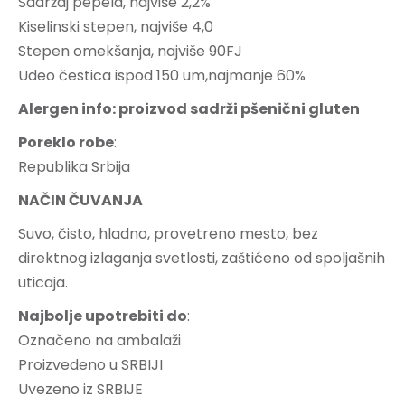
Sadržaj pepela, najviše 2,2%
Kiselinski stepen, najviše 4,0
Stepen omekšanja, najviše 90FJ
Udeo čestica ispod 150 um,najmanje 60%
Alergen info: proizvod sadrži pšenični gluten
Poreklo robe
:
Republika Srbija
NAČIN ČUVANJA
Suvo, čisto, hladno, provetreno mesto, bez
direktnog izlaganja svetlosti, zaštićeno od spoljašnih
uticaja.
Najbolje upotrebiti do
:
Označeno na ambalaži
Proizvedeno u SRBIJI
Uvezeno iz SRBIJE