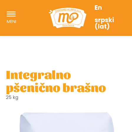
En
srpski
MENI
(lat)
Integralno
pšenično brašno
25 kg