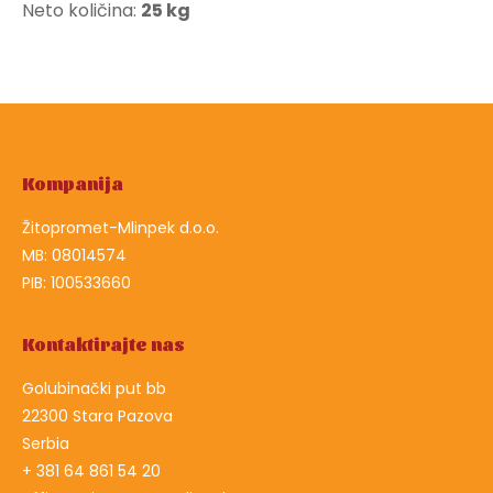
Neto količina:
25 kg
Kompanija
Žitopromet-Mlinpek d.o.o.
MB: 08014574
PIB: 100533660
Kontaktirajte nas
Golubinački put bb
22300 Stara Pazova
Serbia
+ 381 64 861 54 20