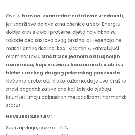
Ovo je
brašno izvanredne nutritivne vrednosti
,
jer sadrži sve delove zrna pšenice u sebi. Energiju
dobija kroz skrob i proteine, dijetalna vlakna su
takođe deo sastava ovog brašna, ali i esencijalne
masti i aminokiseline, kao i vitamin E. Zahvaljujući
ovom sastavu,
smatra se jednom od najboljih
namirnica, koje možemo konzumirati u obliku
hleba ili nekog drugog pekarskog proizvoda
.
Nećemo preterati, ni ako kažemo, da je ovo brašno
pravi pogodak za sve one koji žele da ojačaju
imunitet, imaju balansiran metabolizam i hormonski
status.
HEMIJSKI SASTAV:
Sadržaj vlage, najviše 15%