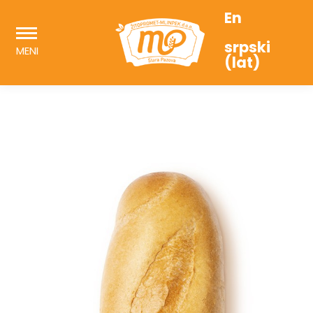
En
srpski
MENI
(lat)