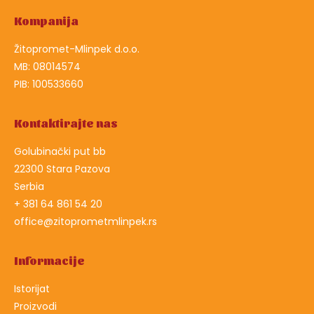
Kompanija
Žitopromet-Mlinpek d.o.o.
MB: 08014574
PIB: 100533660
Kontaktirajte nas
Golubinački put bb
22300 Stara Pazova
Serbia
+ 381 64 861 54 20
office@zitoprometmlinpek.rs
Informacije
Istorijat
Proizvodi