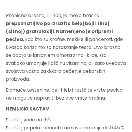
Pšenično brašno, T-400, je meko brašno
prepoznatljivo po izrazito beloj boji i finoj
(sitnoj) granulaciji
.
Namenjeno je pripremi
peciva
, kao što su krofne, mekike ili panceroti, gde
kvasac koristimo za narastanje testa. Ovo brašno
se dobija uklanjanjem omota zrna i klice, što
svakako umanjuje količinu vitamina, ali zato uvećava
svojstva važna za dobro pečenje pekarskih
proizvoda.
Domaće testenine, beli hleb i različite vrste peciva
ne mogu se napraviti bez ove vrste brašna.
HEMIJSKI SASTAV
Sadržaj vode do 15%
Sadržaj pepela računato na suvu materiju do 0,45 %