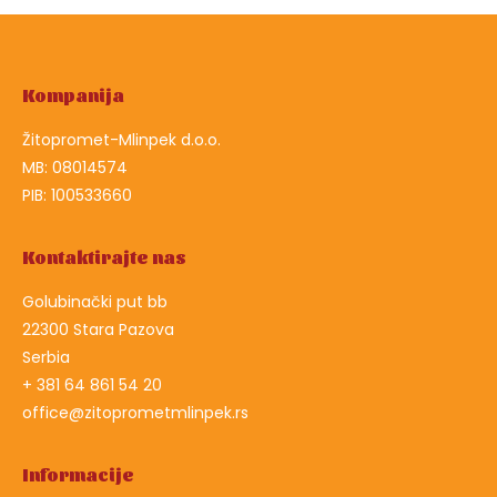
Kompanija
Žitopromet-Mlinpek d.o.o.
MB: 08014574
PIB: 100533660
Kontaktirajte nas
Golubinački put bb
22300 Stara Pazova
Serbia
+ 381 64 861 54 20
office@zitoprometmlinpek.rs
Informacije