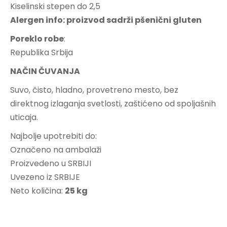
Kiselinski stepen do 2,5
Alergen info: proizvod sadrži pšenični gluten
Poreklo robe
:
Republika Srbija
NA
ČIN ČUVANJA
Suvo, čisto, hladno, provetreno mesto, bez
direktnog izlaganja svetlosti, zaštićeno od spoljašnih
uticaja.
Najbolje upotrebiti do:
Označeno na ambalaži
Proizvedeno u SRBIJI
Uvezeno iz SRBIJE
Neto količina:
25 kg