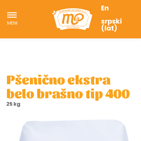
En
srpski
MENI
(lat)
Pšenično ekstra
belo brašno tip 400
25 kg