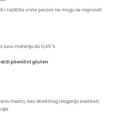
 i različite vrste peciva ne mogu se napraviti
a suvu materiju do 0,45 %
adrži pšenični gluten
reno mesto, bez direktnog izlaganja svetlosti,
caja.