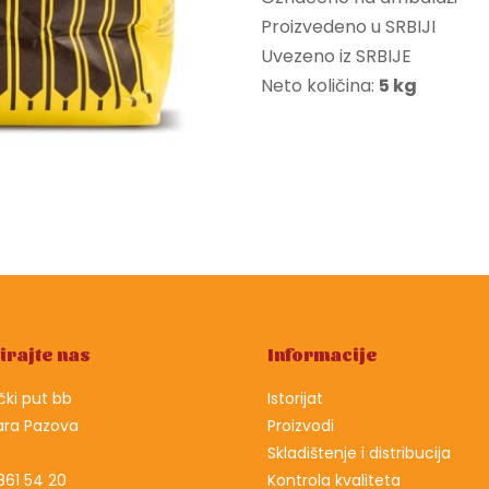
Proizvedeno u SRBIJI
Uvezeno iz SRBIJE
Neto količina:
5 kg
irajte nas
Informacije
ki put bb
Istorijat
ara Pazova
Proizvodi
Skladištenje i distribucija
861 54 20
Kontrola kvaliteta