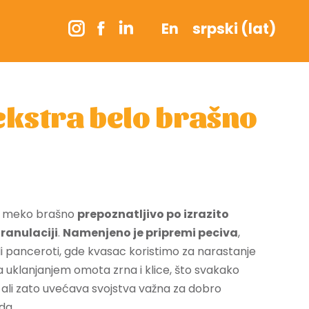
En
srpski (lat)
Instagram
Facebook
Linkedin
page
page
page
opens
opens
opens
in
in
in
ekstra belo brašno
new
new
new
window
window
window
je meko brašno
prepoznatljivo po izrazito
 granulaciji
.
Namenjeno je pripremi peciva
,
li panceroti, gde kvasac koristimo za narastanje
a uklanjanjem omota zrna i klice, što svakako
, ali zato uvećava svojstva važna za dobro
da.