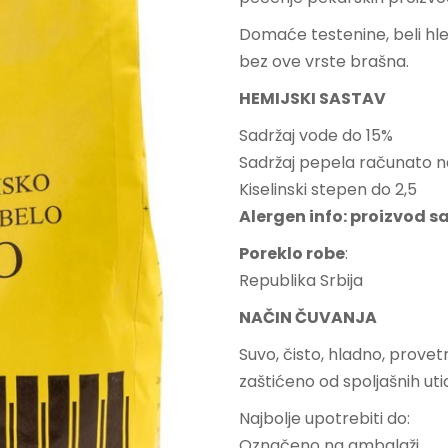
Domaće testenine, beli hleb
bez ove vrste brašna.
HEMIJSKI SASTAV
Sadržaj vode do 15%
Sadržaj pepela računato n
Kiselinski stepen do 2,5
Alergen info: proizvod s
Poreklo robe
:
Republika Srbija
NA
ČIN ČUVANJA
Suvo, čisto, hladno, provet
zaštićeno od spoljašnih uti
Najbolje upotrebiti do:
Označeno na ambalaži