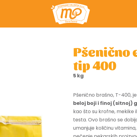
Pšenično 
tip 400
5 kg
Pšenično brašno, T-400, 
beloj boji i finoj (sitnoj)
kao što su krofne, mekike i
testa. Ovo brašno se dobij
umanjuje količinu vitamina
pečenje pekarskih proizvo