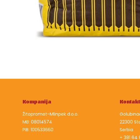
Kompanija
Kontakt
Žitopromet-Mlinpek d.o.o.
Golubinač
MB: 08014574
22300 St
PIB: 100533660
Serbia
+ 381 64 