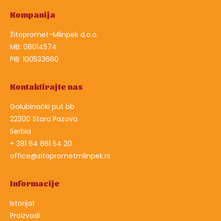
Kompanija
Žitopromet-Mlinpek d.o.o.
MB: 08014574
PIB: 100533660
Kontaktirajte nas
Golubinački put bb
22300 Stara Pazova
Serbia
+ 381 64 861 54 20
office@zitoprometmlinpek.rs
Informacije
Istorijat
Proizvodi