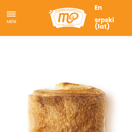
En
srpski
MENI
(lat)