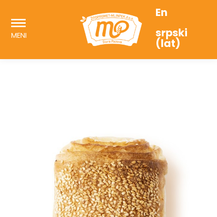
En
srpski
MENI
(lat)