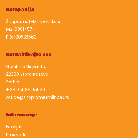
Kompanija
Žitopromet-Mlinpek d.o.o.
MB: 08014574
PIB: 100533660
Kontaktirajte nas
Golubinački put bb
22300 Stara Pazova
Serbia
+ 381 64 861 54 20
office@zitoprometmlinpek.rs
Informacije
Istorijat
Proizvodi