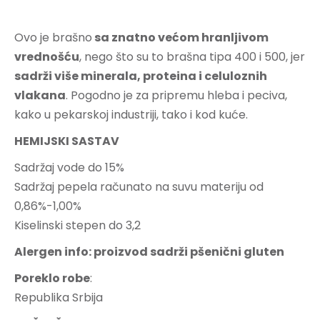
Ovo je brašno
sa znatno većom hranljivom
vrednošću
, nego što su to brašna tipa 400 i 500, jer
sadrži više minerala, proteina i celuloznih
vlakana
. Pogodno je za pripremu hleba i peciva,
kako u pekarskoj industriji, tako i kod kuće.
HEMIJSKI SASTAV
Sadržaj vode do 15%
Sadržaj pepela računato na suvu materiju od
0,86%-1,00%
Kiselinski stepen do 3,2
Alergen info: proizvod sadrži pšenični gluten
Poreklo robe
:
Republika Srbija