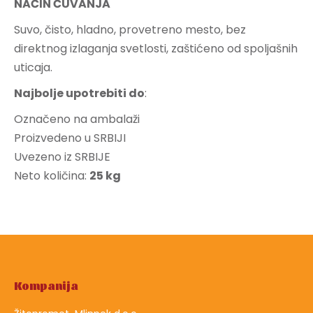
NAČIN ČUVANJA
Suvo, čisto, hladno, provetreno mesto, bez
direktnog izlaganja svetlosti, zaštićeno od spoljašnih
uticaja.
Najbolje upotrebiti do
:
Označeno na ambalaži
Proizvedeno u SRBIJI
Uvezeno iz SRBIJE
Neto količina:
25 kg
Kompanija