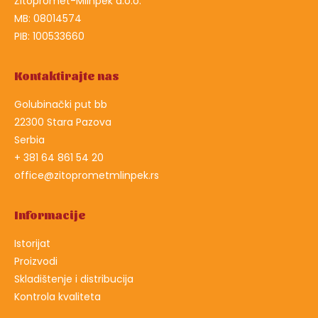
Žitopromet-Mlinpek d.o.o.
MB: 08014574
PIB: 100533660
Kontaktirajte nas
Golubinački put bb
22300 Stara Pazova
Serbia
+ 381 64 861 54 20
office@zitoprometmlinpek.rs
Informacije
Istorijat
Proizvodi
Skladištenje i distribucija
Kontrola kvaliteta