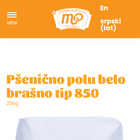
En
srpski
MENI
(lat)
Pšenično polu belo
brašno tip 850
25kg